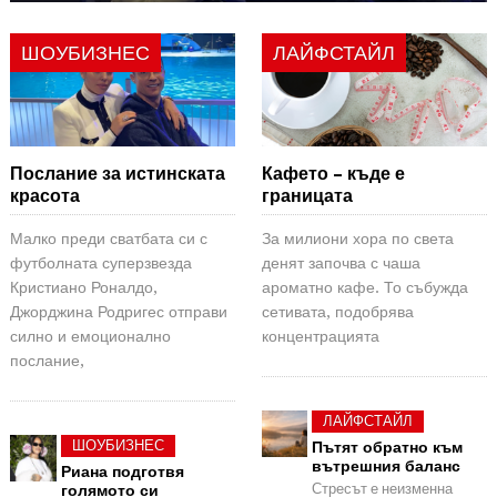
ШОУБИЗНЕС
ЛАЙФСТАЙЛ
Послание за истинската
Кафето – къде е
красота
границата
Малко преди сватбата си с
За милиони хора по света
футболната суперзвезда
денят започва с чаша
Кристиано Роналдо,
ароматно кафе. То събужда
Джорджина Родригес отправи
сетивата, подобрява
силно и емоционално
концентрацията
послание,
ЛАЙФСТАЙЛ
ШОУБИЗНЕС
Пътят обратно към
вътрешния баланс
Риана подготвя
Стресът е неизменна
голямото си