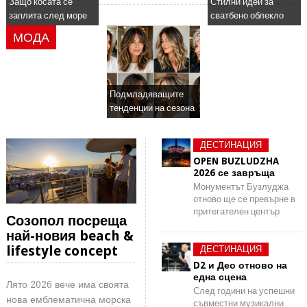
Защо косата се
Стилни идеи за
заплита след море
сватбено облекло
МОДА
Подмладяващите
тенденции на сезона
ДЕСТИНАЦИЯ
OPEN BUZLUDZHA
2026 се завръща
Монументът Бузлуджа
отново ще се превърне в
притегателен център
Созопол посреща
най-новия beach &
lifestyle concept
ДЕСТИНАЦИЯ
D2 и Део отново на
една сцена
Лято 2026 вече има своята
След години на успешни
нова емблематична морска
съвместни музикални