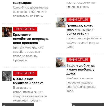
завръщане
част от съвременния
начин на живот.
След близо десетилетие
на очакване милионите
почитатели на Риана
ЛАЙФСТАЙЛ
Грешката, която
ШОУБИЗНЕС
мнозина правят
всяка сутрин
Кралското
За милиони хора чашата
семейство посрещна
нова принцеса
кафе е първият ритуал
след
Британското кралско
семейство има нов
повод за празник.
ЛАЙФСТАЙЛ
Принцеса
Защо е добре да
имаме икебана у
ШОУБИЗНЕС
дома
Икебаната е много
NICKA с нов
повече от красива
музикален проект
цветна аранжировка.
Българската
Това
изпълнителка NICKA
представя най-новия си
музикален проект –