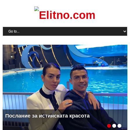
Послание за истинската красота