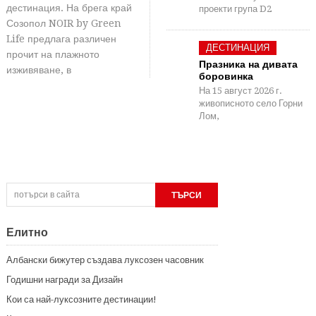
дестинация. На брега край
проекти група D2
Созопол NOIR by Green
Life предлага различен
ДЕСТИНАЦИЯ
прочит на плажното
Празника на дивата
изживяване, в
боровинка
На 15 август 2026 г.
живописното село Горни
Лом,
Елитно
Албански бижутер създава луксозен часовник
Годишни награди за Дизайн
Кои са най-луксозните дестинации!